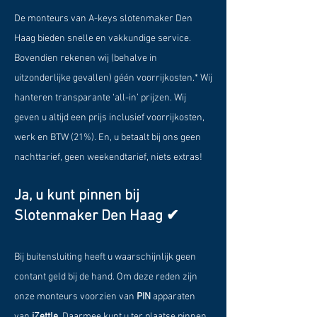
De monteurs van A-keys slotenmaker Den
Haag bieden snelle en vakkundige service.
Bovendien rekenen wij (behalve in
uitzonderlijke gevallen) géén voorrijkosten.* Wij
hanteren transparante ‘all-in’ prijzen. Wij
geven u altijd een prijs inclusief voorrijkosten,
werk en BTW (21%). En, u betaalt bij ons geen
nachttarief, geen weekendtarief, niets extras!
Ja, u kunt pinnen bij
Slotenmaker Den Haag ✔
Bij buitensluiting heeft u waarschijnlijk geen
contant geld bij de hand. Om deze reden zijn
onze monteurs voorzien van
PIN
apparaten
van
iZettle.
Daarmee kunt u ter plaatse pinnen.