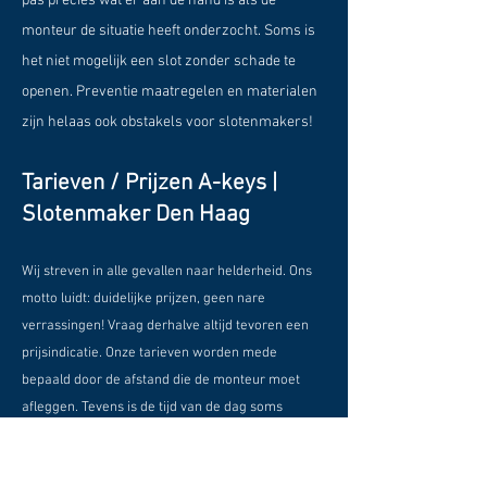
pas precies wat er aan de hand is als de
monteur de situatie heeft onderzocht. Soms is
het niet mogelijk een slot zonder schade te
openen. Preventie maatregelen en materialen
zijn helaas ook obstakels voor slotenmakers!
Tarieven / Prijzen A-keys |
Slotenmaker Den Haag
Wij streven in alle gevallen naar helderheid. Ons
motto luidt: duidelijke prijzen, geen nare
verrassingen! Vraag derhalve altijd tevoren een
prijsindicatie. Onze tarieven worden mede
bepaald door de afstand die de monteur moet
afleggen. Tevens is de tijd van de dag soms
bepalend voor de prijs. Bij extreme drukte kan het
moeilijk zijn om exacte prijzen te noemen. Een