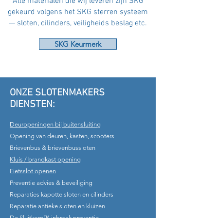
Alle materialen die wij leveren zijn SKG
gekeurd volgens het SKG sterren systeem
— sloten, cilinders, veiligheids beslag etc.
SKG Keurmerk
ONZE SLOTENMAKERS
DIENSTEN:
Deuropeningen bij buitensluiting
Opening van deuren, kasten, scooters
Brievenbus & brievenbussloten
Kluis / brandkast opening
Fietsslot openen
Preventie advies & beveiliging
Reparaties kapotte sloten en cilinders
Reparatie antieke sloten en kluizen
De Sluitkom™ inbraak preventie