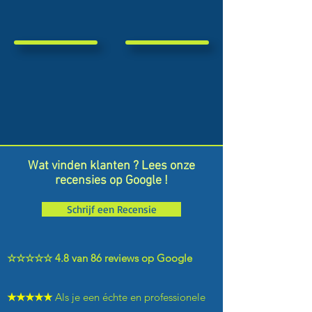
Wat vinden klanten ? Lees onze
recensies op
Google
!
Schrijf een Recensie
☆☆☆☆☆ 4.8 van 86 reviews op Google
★★★★★
Als je een échte en professionele