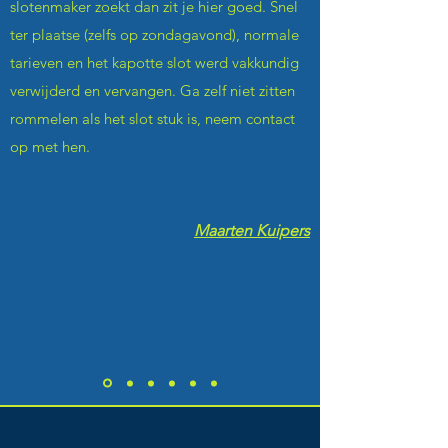
slotenmaker zoekt dan zit je hier goed. Snel
ter plaatse (zelfs op zondagavond), normale
tarieven en het kapotte slot werd vakkundig
verwijderd en vervangen. Ga zelf niet zitten
rommelen als het slot stuk is, neem contact
op met hen.
Maarten Kuipers