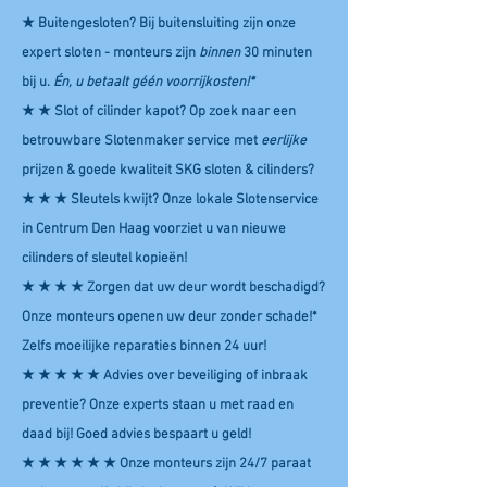
★
Buitengesloten? Bij buitensluiting zijn onze
expert sloten - monteurs zijn
binnen
30 minuten
bij u.
Én, u betaalt géén voorrijkosten!*
★ ★
Slot of cilinder kapot? Op zoek naar een
betrouwbare Slotenmaker service met
eerlijke
prijzen & goede kwaliteit SKG sloten & cilinders?
★ ★ ★
Sleutels kwijt? Onze lokale Slotenservice
in Centrum Den Haag voorziet u van nieuwe
cilinders of sleutel kopieën!
★ ★ ★ ★
Zorgen dat uw deur wordt beschadigd?
Onze monteurs openen uw deur zonder schade!*
Zelfs moeilijke reparaties binnen 24 uur!
★ ★ ★ ★ ★
Advies over beveiliging of inbraak
preventie? Onze experts staan u met raad en
daad bij! Goed advies bespaart u geld!
★ ★ ★ ★ ★ ★
Onze monteurs zijn 24/7 paraat