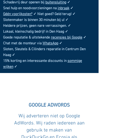
Schadevrij deur openen bij
buitensluiting
✓
Snel hulp en noodvoorzieningen na
inbraak
✓
Géén voorijkosten*
✓ Niet goed? Geld terug! ✓
Slotenmaker is binnen 30 minuten bij u! ✓
Heldere prijzen, geen nare verrassingen. ✓
Lokaal, kleinschalig bedrijf in Den Haag ✓
Goede reputatie & uitstekende
recensies bij Google
✓
Chat met de monteur via
WhatsApp
✓
Sloten, Sleutels & Cilinders reparatie in Centrum Den
Haag ✓
15% korting en interessante discounts in
sommige
wijken
✓
GOOGLE ADWORDS
Wij adverteren niet op Google
AdWords. Wij raden iedereen aan
gebruik te maken van
DuckDuckGo en Ecosia als