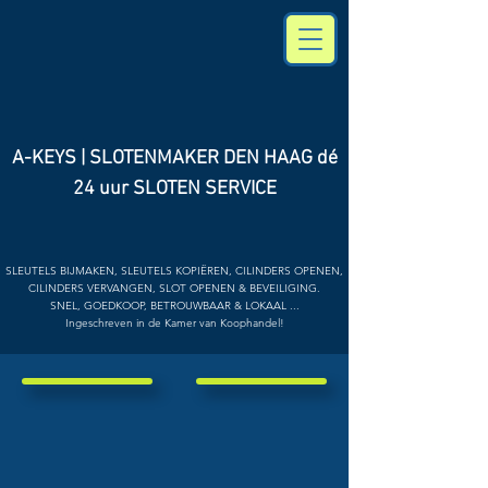
A-KEYS | SLOTENMAKER DEN HAAG
dé
24 uur SLOTEN SERVICE
SLEUTELS BIJMAKEN, SLEUTELS KOPIËREN, CILINDERS OPENEN,
CILINDERS VERVANGEN, SLOT OPENEN & BEVEILIGING.
SNEL, GOEDKOOP, BETROUWBAAR & LOKAAL ...
Ingeschreven in de Kamer van Koophandel!