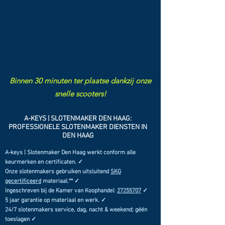
Binnen 30 minuten ter plaatse dankzij onze
snelle scooters!
A-KEYS | SLOTENMAKER DEN HAAG:
PROFESSIONELE SLOTENMAKER DIENSTEN IN
DEN HAAG
A-keys | Slotenmaker Den Haag werkt conform alle
keurmerken en certificaten. ✓
Onze slotenmakers gebruiken uitsluitend
SKG
gecertificeerd
materiaal.** ✓
Ingeschreven bij de Kamer van Koophandel:
27255707
✓
5 jaar garantie op materiaal en werk. ✓
24/7 slotenmakers service, dag, nacht & weekend; géén
toeslagen ✓