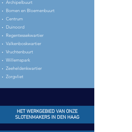
Archipelbuurt
Bomen en Bloemenbuurt
Centrum
Duinoord
Regentessekwartier
Valkenboskwartier
Vruchtenbuurt
Willemspark
Zeeheldenkwartier
Zorgvliet
HET WERKGEBIED VAN ONZE
SLOTENMAKERS IN DEN HAAG