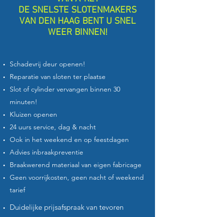
DE SNELSTE SLOTENMAKERS
VAN DEN HAAG BENT U SNEL
WEER BINNEN!
Schadevrij deur openen!
Reparatie van sloten ter plaatse
Slot of cylinder vervangen binnen 30
minuten!
Kluizen openen
24 uurs service, dag & nacht
Ook in het weekend en op feestdagen
Advies inbraakpreventie
Braakwerend materiaal van eigen fabricage
Geen voorrijkosten, geen nacht of weekend
tarief
Duidelijke prijsafspraak van tevoren