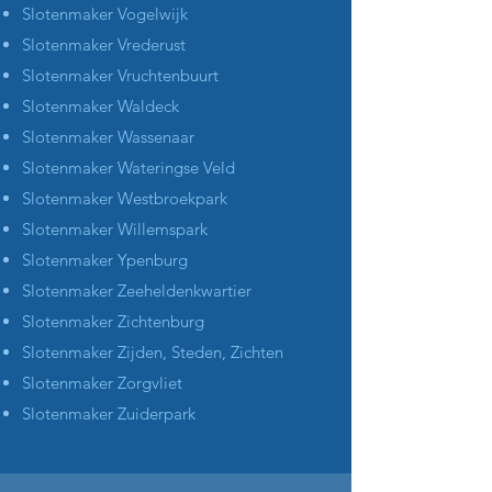
Slotenmaker Vogelwijk
Slotenmaker Vrederust
Slotenmaker Vruchtenbuurt
Slotenmaker Waldeck
Slotenmaker Wassenaar
Slotenmaker Wateringse Veld
Slotenmaker Westbroekpark
Slotenmaker Willemspark
Slotenmaker Ypenburg
Slotenmaker Zeeheldenkwartier
Slotenmaker Zichtenburg
Slotenmaker Zijden, Steden, Zichten
Slotenmaker Zorgvliet
Slotenmaker Zuiderpark