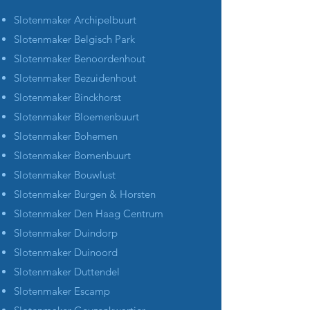
Slotenmaker Archipelbuurt
Slotenmaker Belgisch Park
Slotenmaker Benoordenhout
Slotenmaker Bezuidenhout
Slotenmaker Binckhorst
Slotenmaker Bloemenbuurt
Slotenmaker Bohemen
Slotenmaker Bomenbuurt
Slotenmaker Bouwlust
Slotenmaker Burgen & Horsten
Slotenmaker Den Haag Centrum
Slotenmaker Duindorp
Slotenmaker Duinoord
Slotenmaker Duttendel
Slotenmaker Escamp