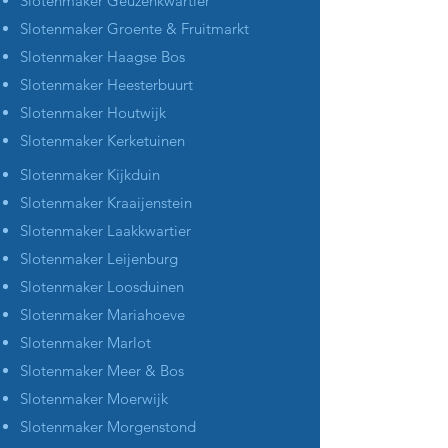
Slotenmaker Geuzenkwartier
Slotenmaker Groente & Fruitmarkt
Slotenmaker Haagse Bos
Slotenmaker Heesterbuurt
Slotenmaker Houtwijk
Slotenmaker Kerketuinen
Slotenmaker Kijkduin
Slotenmaker Kraaijenstein
Slotenmaker Laakkwartier
Slotenmaker Leijenburg
Slotenmaker Loosduinen
Slotenmaker Mariahoeve
Slotenmaker Marlot
Slotenmaker Meer & Bos
Slotenmaker Moerwijk
Slotenmaker Morgenstond